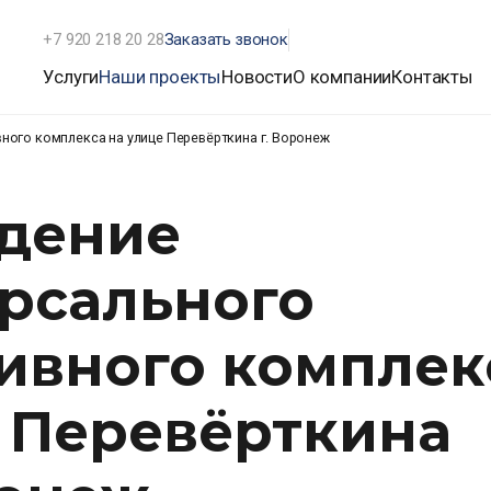
+7 920 218 20 28
Заказать звонок
Услуги
Наши проекты
Новости
О компании
Контакты
ного комплекса на улице Перевёрткина г. Воронеж
дение
рсального
ивного комплек
 Перевёрткина