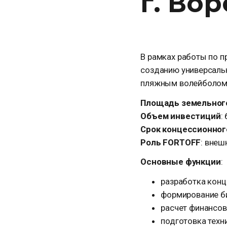
г. Во
В рамках работы по п
созданию универсальн
пляжным волейболом
Площадь земельного
Объем инвестиций
:
Срок концессионног
Роль FORTOFF
: внеш
Основные функции
:
разработка конц
формирование би
расчет финансов
подготовка техн